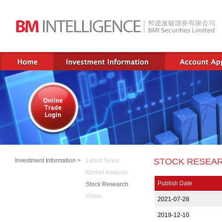
STOCK RESEA
Investment Information >
Latest News
Market Analysis
Publish Date
Stock Research
Video
2021-07-28
2019-12-10